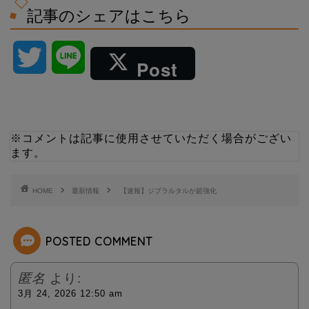
記事のシェアはこちら
T
L
Post
w
i
i
n
※コメントは記事に使用させていただく場合がござい
ます。
t
e
t
HOME
最新情報
【速報】ジブラルタルが超強化
e
POSTED COMMENT
r
匿名
より:
3月 24, 2026 12:50 am