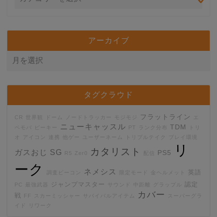
アーカイブ
タグクラウド
フラットライン
CR
世界観
ドーム
ノードトラッカー
モジモジ
エ
ニューキャッスル
TDM
ペモバ
ピーキー
PT
ランク分布
トリ
オ
アイコン
連携
他ゲー
ユーザーネーム
トリプルテイク
プレイ環境
リ
カタリスト
ガスおじ
SG
PS5
R5
Zer0
配信
ーク
ネメシス
英語
調査ビーコン
限定モード
金ヘルメット
ジャンプマスター
認定
PC
最強武器
サウンド
中距離
グラップル
カバー
戦
FF
スカーミッシャー
サバイバルアイテム
スーパーグラ
イド
リワーク