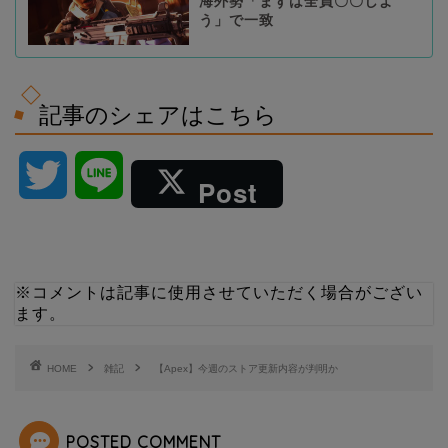
海外勢「まずは全員〇〇しよ
う」で一致
記事のシェアはこちら
T
L
Post
w
i
i
n
※コメントは記事に使用させていただく場合がござい
ます。
t
e
t
HOME
雑記
【Apex】今週のストア更新内容が判明か
e
POSTED COMMENT