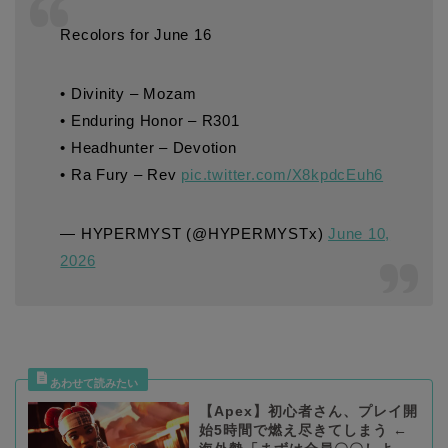
Recolors for June 16
• Divinity – Mozam
• Enduring Honor – R301
• Headhunter – Devotion
• Ra Fury – Rev
pic.twitter.com/X8kpdcEuh6
— HYPERMYST (@HYPERMYSTx)
June 10,
2026
【Apex】初心者さん、プレイ開
始5時間で燃え尽きてしまう ←