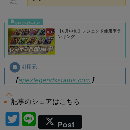
Marin
【6月中旬】レジェンド使用率ラ
ンキング
【
apexlegendsstatus.com
】
記事のシェアはこちら
T
L
Post