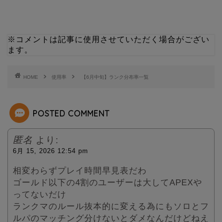
w
i
i
n
※コメントは記事に使用させていただく場合がござい
ます。
t
e
t
HOME
使用率
【6月中旬】ランク分布率一覧
e
POSTED COMMENT
r
匿名
より:
6月 15, 2026 12:54 pm
相変わらずプレイ時間早見表だわ
ゴールド以下の4割のユーザーは大してAPEXや
ってないだけ
ランクマのルール抜本的に変える為にもソロとフ
ルパのマッチング分けないとダメなんだけどねえ