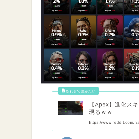
【Apex】進化ス
現るｗｗ
https://www.reddit.com/