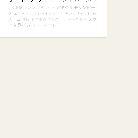
ドア
ラ
モザンピー
ンク報酬
カバン
クラッシュ
APEX2.0
ク
シ
エモート
ストレートショット
ランクリセット
フラ
ステム
無線
おすすめ
アシスト
ハーベスター
ットライン
タトゥー
年齢