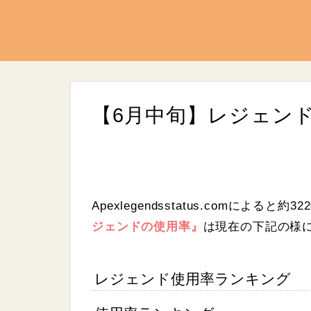
【6月中旬】レジェン
Apexlegendsstatus.comによると
約32
L
/
U
o
ジェンドの使用率』
は現在の下記の様
n
a
m
d
u
e
t
d
e
:
レジェンド使用率ランキング
9
.
0
7