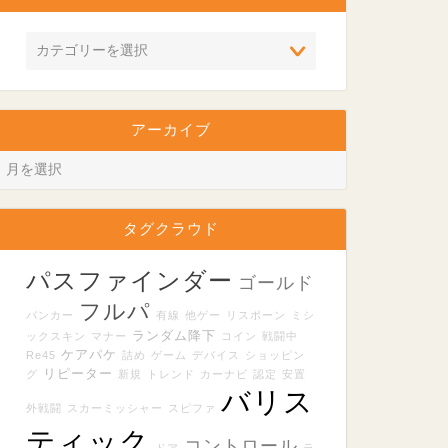
アーカイブ
タグクラウド
パスファインダー
ゴールド
フルパ
バンカー
有線
他ゲー
リスポーン
ミシ
ランダム降下
ックスキン
マナー
コイン
戦闘中
ケアパケ
Re45
詰め
ゲーム
デバイス
ショッピン
リピーター
グ
新規
トレンド
カーナビ
認定
安置
バリス
外戦闘
スカーミッシャー
スピファ
ティック
コントロール