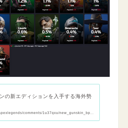
キンの新エディションを入手する海外勢
r/apexlegends/comments/1u37qxu/new_gunskin_bp...