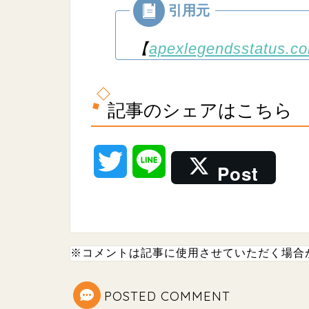
【
apexlegendsstatus.c
記事のシェアはこちら
T
L
Post
w
i
i
n
※コメントは記事に使用させていただく場合
t
e
t
POSTED COMMENT