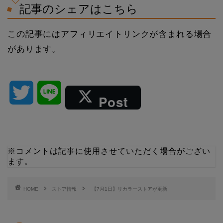
記事のシェアはこちら
この記事にはアフィリエイトリンクが含まれる場合
があります。
T
L
Post
w
i
i
n
※コメントは記事に使用させていただく場合がござい
ます。
t
e
t
HOME
ストア情報
【7月1日】リカラーストアが更新
e