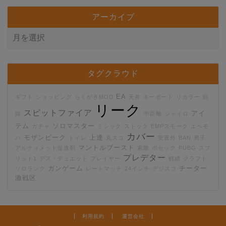
アーカイブ
タグクラウド
EA
ギフト
ショッピング
らくがきMOD
天井
キーボード
リカラー
回
リーク
スピットファイア
アイ
線
中距離
ジャイロ
テム
ソロマスター
ガチャ
ミシック
ストック
EMPスモーク
エペモ
カバー
モザンピーク
上達
バ
トイレ
丸スコ
安置外
BAN
男子
マントルブースト
アルティメット促進剤
索敵
ボセック
PUBG
スプ
プレデター
リット1
デス・デュエット
プレイヤー
戦績
クラフト
ガンゲーム
チーター
ソロランク
レートマッチ
24インチ
デジスコ
激戦区
利用規約
運営会社