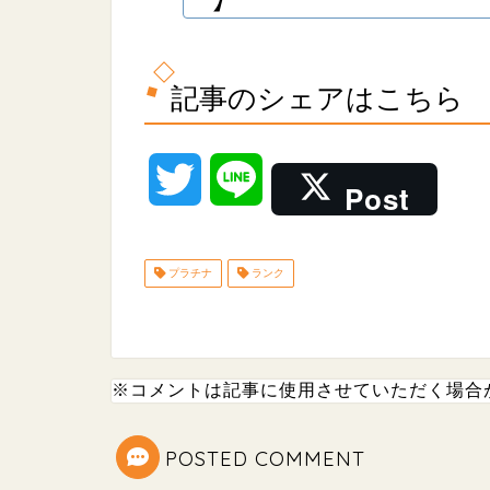
】
記事のシェアはこちら
T
L
Post
w
i
プラチナ
ランク
i
n
t
e
t
※コメントは記事に使用させていただく場合
e
POSTED COMMENT