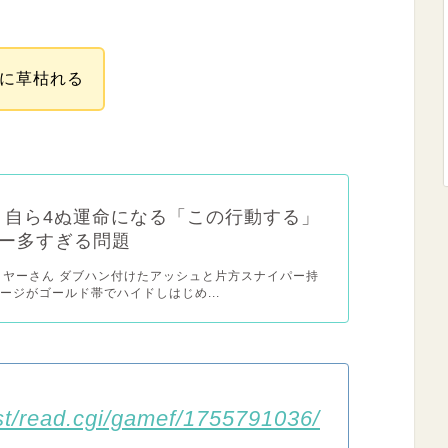
がに草枯れる
x】自ら4ぬ運命になる「この行動する」
ー多すぎる問題
レイヤーさん ダブハン付けたアッシュと片方スナイパー持
ージがゴールド帯でハイドしはじめ...
test/read.cgi/gamef/1755791036/