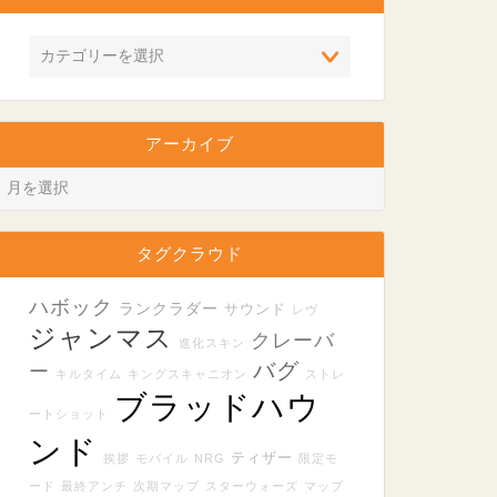
アーカイブ
タグクラウド
ハボック
ランクラダー
サウンド
レヴ
ジャンマス
クレーバ
進化スキン
バグ
ー
キルタイム
キングスキャニオン
ストレ
ブラッドハウ
ートショット
ンド
ティザー
挨拶
モバイル
NRG
限定モ
ード
最終アンチ
次期マップ
スターウォーズ
マップ