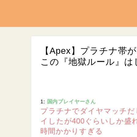
【Apex】プラチナ帯
この『地獄ルール』は
1:
国内プレイヤーさん
L
/
U
o
プラチナでダイヤマッチだ
n
a
m
d
イしたが400ぐらいしか盛
u
e
t
d
e
時間かかりすぎる
:
8