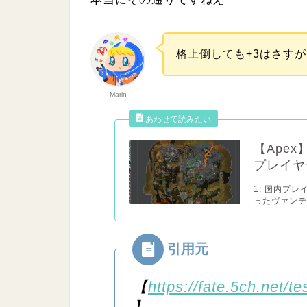
格上倒しても+3はさす
Marin
【Ape
プレイヤ
1: 国内プ
ったヴァンテ
【
https://fate.5ch.net/