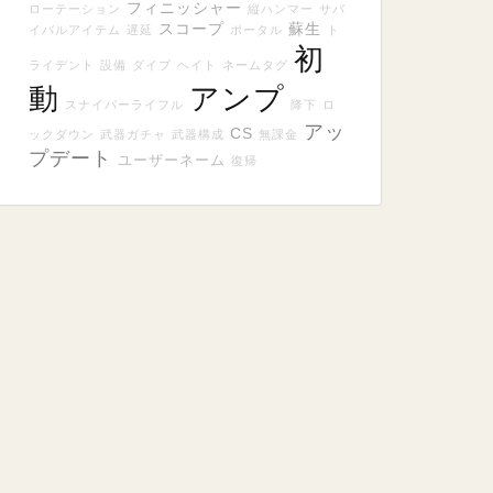
フィニッシャー
ローテーション
縦ハンマー
サバ
スコープ
蘇生
イバルアイテム
遅延
ポータル
ト
初
ライデント
設備
ダイブ
ヘイト
ネームタグ
動
アンプ
スナイパーライフル
降下
ロ
アッ
CS
ックダウン
武器ガチャ
武器構成
無課金
プデート
ユーザーネーム
復帰