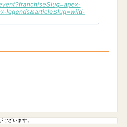
-event?franchiseSlug=apex-
-legends&articleSlug=wild-
がございます。