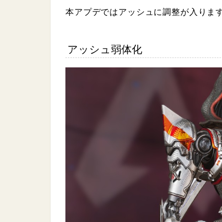
%
本アプデではアッシュに調整が入りま
アッシュ弱体化