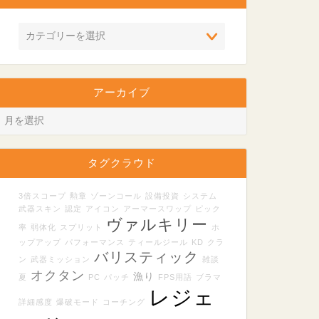
アーカイブ
タグクラウド
3倍スコープ
勲章
ゾーンコール
設備投資
システム
武器スキン
認定
アイコン
アーマースワップ
ピック
ヴァルキリー
率
弱体化
スプリット
ホ
ップアップ
パフォーマンス
ティールジール
KD
クラ
バリスティック
ン
武器ミッション
雑談
オクタン
漁り
夏
PC
パッチ
FPS用語
ブラマ
レジェ
詳細感度
爆破モード
コーチング