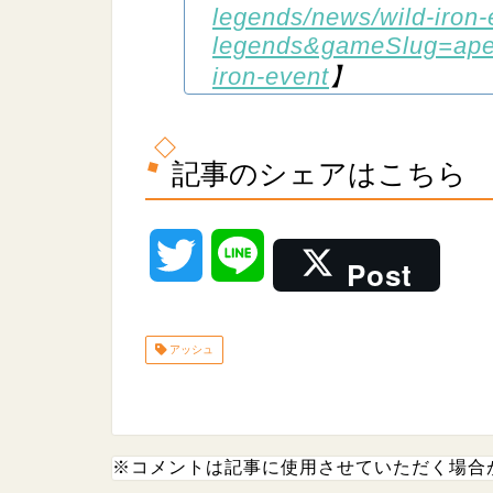
legends/news/wild-iron
legends&gameSlug=apex
iron-event
】
記事のシェアはこちら
T
L
Post
w
i
アッシュ
i
n
t
e
t
※コメントは記事に使用させていただく場合