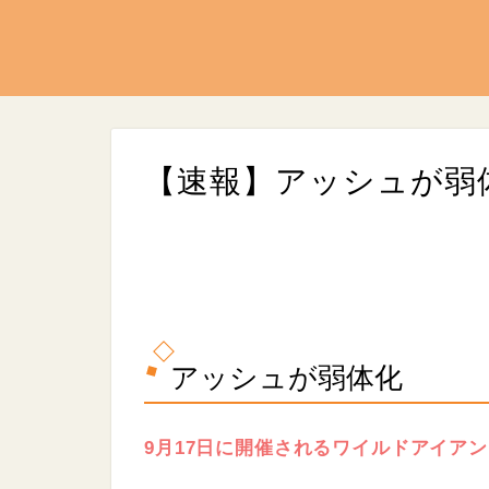
【速報】アッシュが弱
L
/
U
o
n
a
アッシュが弱体化
m
d
u
e
t
d
e
:
9
9月17日に開催されるワイルドアイア
.
0
7