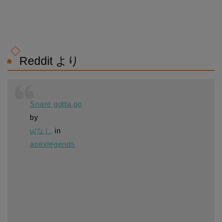
Reddit より
Snare gotta go
by
u/なし
in
apexlegends