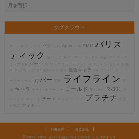
タグクラウド
バリス
バグ
SMG
Apex
ネームタグ
ブラハ
人気
EVA
ティック
金バッグ
紫アーマー
ポータル
割合
アーマース
バナー
ワップ
CR
爪
マップローテーション
オフライン
トリオ
札幌
最強キャラ
GENESIS
ラグ
Battlefield 6
認定
SR
コンバーター
ユ
ライフライン
カバー
ーザーネーム
戦略
設
ゴールド
キャラ
R-301
備
モード
金アーマー
撃ち合い
チ
プラチナ
チート
ャレンジ
エモート
サンダードーム
安置
アイテム
外戦闘
利用規約
運営会社
2019–2026 Apex Legendsまとめ速報 – えぺタイムズ