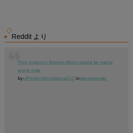
Reddit より
This season’s Broken Moon gonna be easily
worst map
by
u/PerfectAssistance212
in
apexlegends