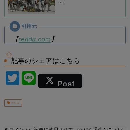
し」
【
reddit.com
】
記事のシェアはこちら
T
L
Post
w
i
マップ
i
n
t
e
※コメントは記事に使用させていただく場合がござい