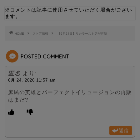
i
n
※コメントは記事に使用させていただく場合がござい
ます。
t
e
t
HOME
ストア情報
【6月24日】リカラーストアが更新
e
POSTED COMMENT
r
匿名
より:
6月 24, 2026 11:57 am
庶民の英雄とパーフェクトイリュージョンの再販
はまだ?
返信