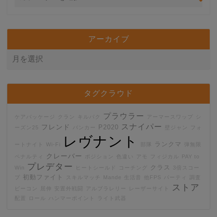
アーカイブ
タグクラウド
プラウラー
ケアパッケージ
クラン
キルパク
アーマースワップ
シ
スナイパー
フレンド
P2020
ーズン25
バンカー
壁ジャン
フォ
レヴナント
ランクマ
ートナイト
Wi-Fi
部隊
弾無限
クレーバー
ペナルティ
ポジション
色違い
アモ
フィジカル
PAY to
プレデター
クラス
Win
ヒートシールド
コーチング
3倍スコー
初動ファイト
プ
スキルマッチ
Mande
生活音
他FPS
パーティ
調査
ストア
ビーコン
屈伸
安置外戦闘
アルブラレリー
レーザーサイト
配置
ロール
ハンマーポイント
ライト武器