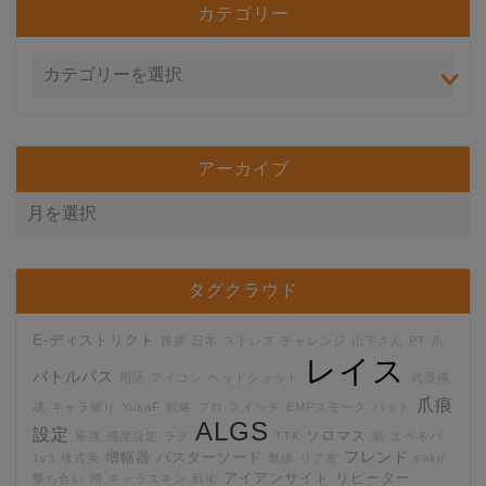
カテゴリー
アーカイブ
タグクラウド
E-ディストリクト
挨拶
日本
ストレス
チャレンジ
山下さん
PT
爪
レイス
バトルパス
用語
アイコン
ヘッドショット
武器構
爪痕
成
キャラ被り
YukaF
戦略
プロ
スイッチ
EMPスモーク
バット
ALGS
設定
ソロマス
最強
感度設定
ラグ
TTK
癖
エペモバ
フレンド
増幅器
バスターソード
1v3
様式美
無線
リア友
saku
アイアンサイト
リピーター
撃ち合い
噂
キャラスキン
戦術