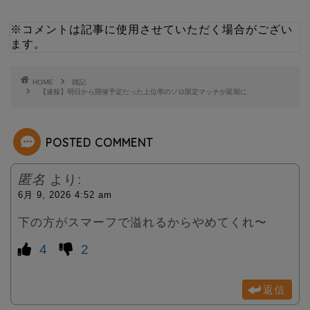
i
n
※コメントは記事に使用させていただく場合がござい
ます。
t
e
t
HOME
雑記
【速報】明日から開催予定だった上位帯のソロ限定マッチが延期に
e
POSTED COMMENT
r
匿名
より:
6月 9, 2026 4:52 am
下の方がスマーフで溢れるからやめてくれ〜
4
2
返信