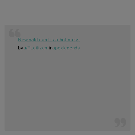
New wild card is a hot mess
by
u/FLcitizen
in
apexlegends