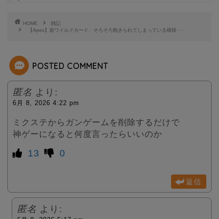
t
HOME
雑記
【Apex】新ワイルドカード、そろそろ飽きられてしまっている模様･･･
e
POSTED COMMENT
r
匿名
より:
6月 8, 2026 4:22 pm
ミクステからガンゲームを削除するだけで
神ゲーになると何度言ったらいいのか
13
0
返信
匿名
より: