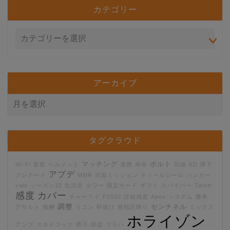
カテゴリー
アーカイブ
タグクラウド
マッチング
ボルト
Wi-Fi
新規
ヘルメット
連携
寿命
回線
KD
降下
アプデ
グレナード
MMR
武器ミッション
ティールジール
バンカー
valo
シーズン22
生活音
タワー
限定モード
ギフト
スバイパー
Twich
感度
カバー
チャーライ
P2020
詳細感度
Apex
システム
勝率
調整
センチネル
アサルト
報酬
リコン
即抜け
激戦区降り
ミックス
ホライゾン
アンプ
スカイフック
男子
収益
ブラハ