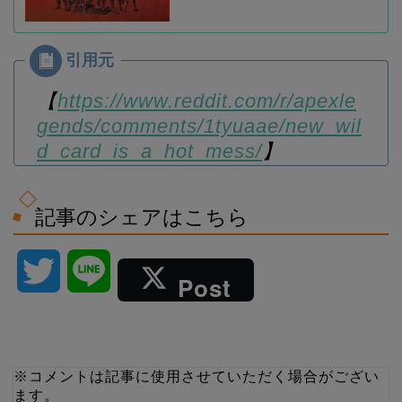
【
https://www.reddit.com/r/apexle
gends/comments/1tyuaae/new_wil
d_card_is_a_hot_mess/
】
記事のシェアはこちら
T
L
Post
w
i
i
n
※コメントは記事に使用させていただく場合がござい
ます。
t
e