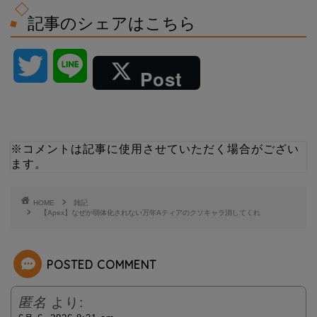
記事のシェアはこちら
T
L
Post
w
i
i
n
※コメントは記事に使用させていただく場合がござい
ます。
t
e
t
HOME
雑記
【Apex】なぜか弱体化されない万年Aティアのクソキャラ消してくれ
e
POSTED COMMENT
r
匿名
より: