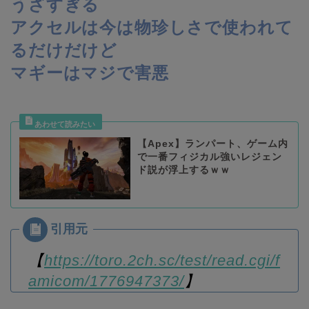
うざすぎる
アクセルは今は物珍しさで使われて
るだけだけど
マギーはマジで害悪
【Apex】ランパート、ゲーム内
で一番フィジカル強いレジェン
ド説が浮上するｗｗ
【
https://toro.2ch.sc/test/read.cgi/f
amicom/1776947373/
】