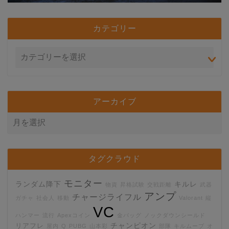
カテゴリー
アーカイブ
タグクラウド
モニター
ランダム降下
キルレ
物資
昇格試験
交戦距離
武器
アンプ
チャージライフル
ガチャ
社会人
移動
Valorant
縦
VC
ハンマー
流行
Apexコイン
金バッグ
ノックダウンシールド
チャンピオン
リアフレ
屋内
Q
PUBG
山本彩
部隊
キルムーブ
オ