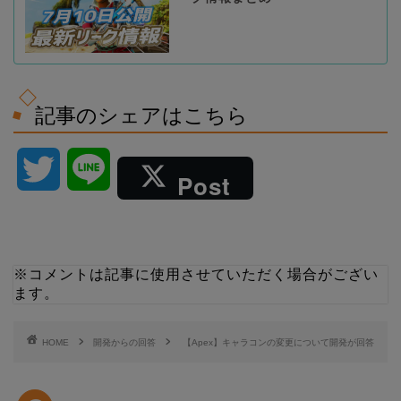
記事のシェアはこちら
T
L
Post
w
i
i
n
※コメントは記事に使用させていただく場合がござい
ます。
t
e
t
HOME
開発からの回答
【Apex】キャラコンの変更について開発が回答
e