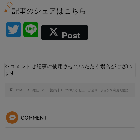
記事のシェアはこちら
T
L
Post
w
i
i
n
※コメントは記事に使用させていただく場合がござい
ます。
t
e
t
HOME
雑記
【朗報】ALGSマルチビューが全リージョンで利用可能に
e
COMMENT
r