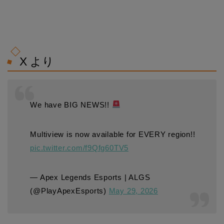
X より
We have BIG NEWS!!
Multiview is now available for EVERY region!!
pic.twitter.com/f9Qfg60TV5
— Apex Legends Esports | ALGS
(@PlayApexEsports)
May 29, 2026