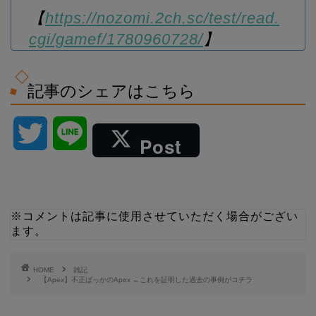
【
https://nozomi.2ch.sc/test/read.
cgi/gamef/1780960728/
】
記事のシェアはこちら
T
L
Post
w
i
i
n
※コメントは記事に使用させていただく場合がござい
ます。
t
e
t
HOME
雑記
【Apex】不正ばっかのApex ←これを証明した過去の事例がコチラ
e