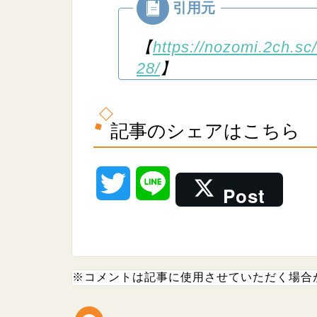
【
https://nozomi.2ch.sc
28/
】
記事のシェアはこちら
T
L
Post
w
i
i
n
※コメントは記事に使用させていただく場合
t
e