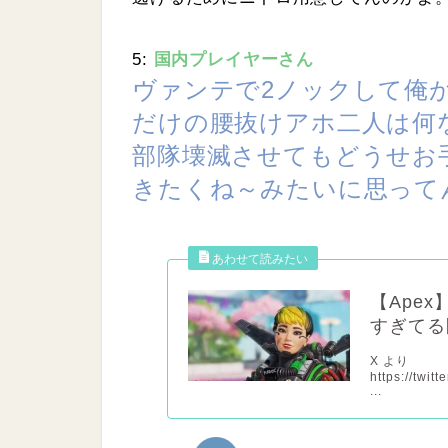
5:
国内プレイヤーさん
ヴァンテで2ノックして俺
だけの腰抜けアホ二人は何
部隊壊滅させてもどうせお
きたくね～みたいに思って
【Ape
すぎてる
X より
https://twi
...