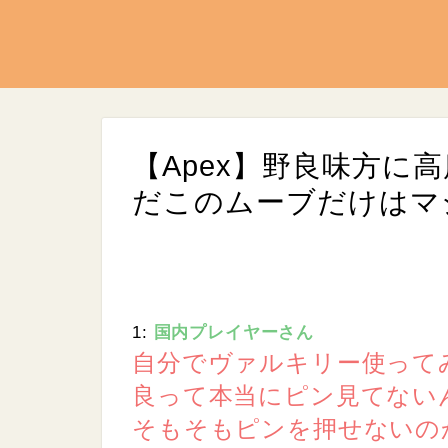
【Apex】野良味方に
だこのムーブだけはマ
1:
国内プレイヤーさん
L
/
U
o
自分でヴァルキリー使って
n
a
m
d
良って本当にピン見てない
u
e
t
d
e
そもそもピンを押せないの
:
8