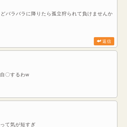
けどバラバラに降りたら孤立狩られて負けませんか
返信
自〇するわw
って気が短すぎ