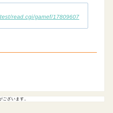
/test/read.cgi/gamef/17809607
がございます。