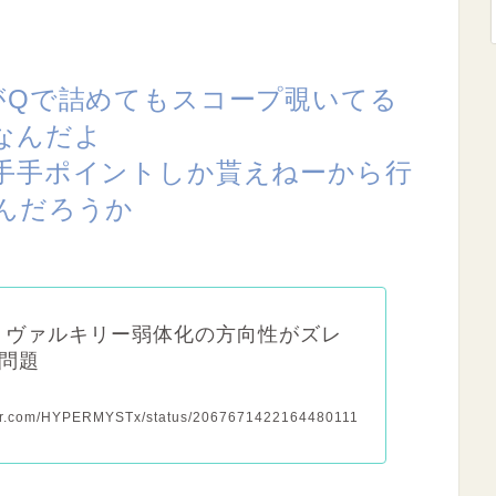
がQで詰めてもスコープ覗いてる
なんだよ
手手ポイントしか貰えねーから行
んだろうか
x】ヴァルキリー弱体化の方向性がズレ
問題
tter.com/HYPERMYSTx/status/2067671422164480111