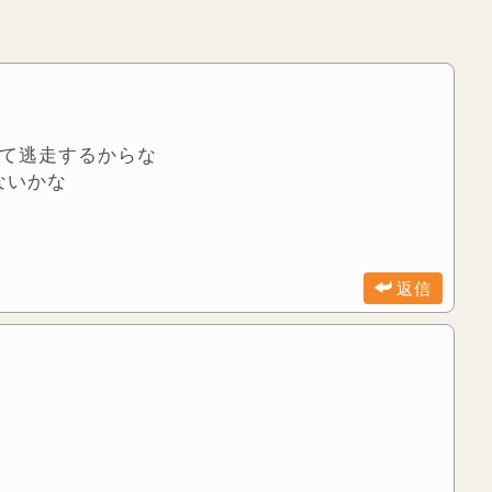
って逃走するからな
ないかな
返信