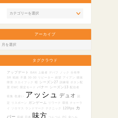
アーカイブ
タグクラウド
アップデート
BAN
上級者
デバフ
ノック
分布率
SR
戦術
不遇
30-30
リピーター
絶望
アイアン
聴覚
シーズン27
障害
スカイフック
暇
訓練場
ボタン配
バナー
シーズン13
置
EWC
限定モード
配信者
アッシュ
デュオ
収集
色違い
認
ガンゲーム
定
リスポーン
リワーク
環境
チャーラ
カ
120fps
イ
ソロマス
ランドマーク
テクニック
味方
バー
収縮
日本
つんつん
PC
金ヘル