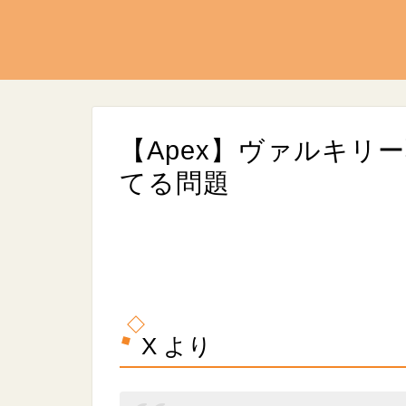
【Apex】ヴァルキリ
てる問題
L
/
U
o
n
a
X より
m
d
u
e
t
d
e
:
9