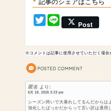
記事のシェアはこちら
T
L
Post
w
i
i
n
※コメントは記事に使用させていただく場合
t
e
t
POSTED COMMENT
e
匿名
より:
r
6月 19, 2026 3:23 pm
シーズン跨いで大暴れしてるんだからは
強化したばっかだからって言い訳は通用