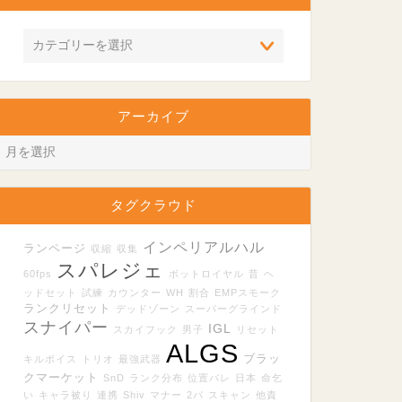
アーカイブ
タグクラウド
インペリアルハル
ランページ
収縮
収集
スパレジェ
60fps
ボットロイヤル
昔
ヘ
ッドセット
試練
カウンター
WH
割合
EMPスモーク
ランクリセット
デッドゾーン
スーパーグラインド
スナイパー
IGL
スカイフック
男子
リセット
ALGS
ブラッ
キルボイス
トリオ
最強武器
クマーケット
SnD
ランク分布
位置バレ
日本
命乞
い
キャラ被り
連携
Shiv
マナー
2パ
スキャン
他責