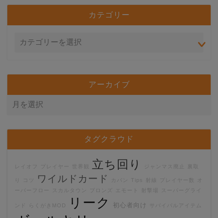
カテゴリー
アーカイブ
タグクラウド
立ち回り
レイオフ
プレイヤー
世界観
ジャンマス廃止
裏取
ワイルドカード
り
コツ
カバン
Tips
射線
プレイヤー数
オ
ーバーフロー
スカルタウン
ブロンズ
エモート
射撃場
スーパーグライ
リーク
初心者向け
ンド
らくがきMOD
サバイバルアイテム