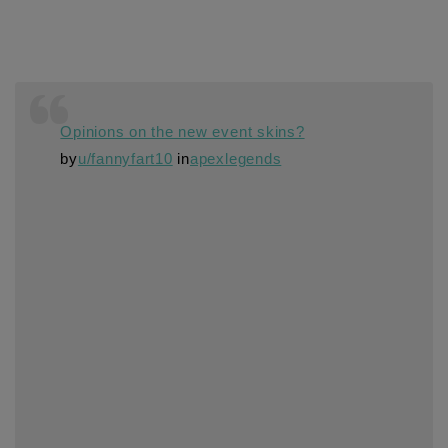
Opinions on the new event skins?
by
u/fannyfart10
in
apexlegends