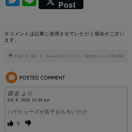
Post
w
i
i
n
※コメントは記事に使用させていただく場合がござい
ます。
t
e
t
HOME
雑記
【Apex】新イベントスキン、海外勢からだいぶ不評な模様
e
POSTED COMMENT
r
匿名
より:
6月 8, 2026 12:04 pm
ハゲヒューズが若干おもろいだけ
9