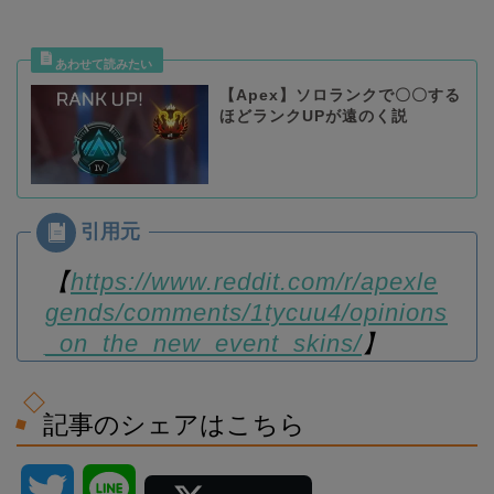
【Apex】ソロランクで〇〇する
ほどランクUPが遠のく説
【
https://www.reddit.com/r/apexle
gends/comments/1tycuu4/opinions
_on_the_new_event_skins/
】
記事のシェアはこちら
T
L