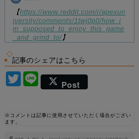
【
https://www.reddit.com/r/apexun
iversity/comments/1twj0p0/how_i
m_supposed_to_enjoy_this_game
_and_grind_to/
】
記事のシェアはこちら
T
L
Post
w
i
i
n
※コメントは記事に使用させていただく場合がござい
ます。
t
e
t
HOME
雑記
【Apex】ソロランクで〇〇するほどランクUPが遠のく説