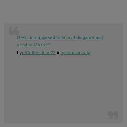
How I'm supposed to enjoy this game and
grind to Master?
by
u/Coffee_time22
in
apexuniversity