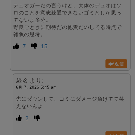
デュオガーだの言うけど、大体のデュオはソ
ロのことを意志疎通できないゴミとしか思っ
てないよ多分。
野良ごときに期待だの他責だのしてる時点で
雑魚の思考。
7
15
返信
匿名
より:
6月 7, 2026 5:45 am
先にダウンして、ゴミにダメージ負けてて笑
えないんよ
2