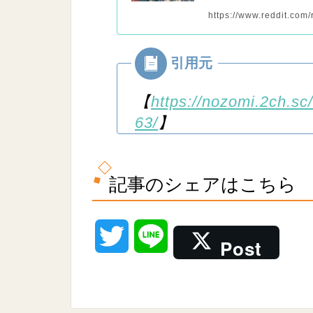
https://www.reddit.com
【
https://nozomi.2ch.sc
63/
】
記事のシェアはこちら
T
L
Post
w
i
i
n