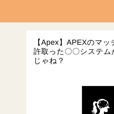
【Apex】APEXのマ
許取った〇〇システム
じゃね？