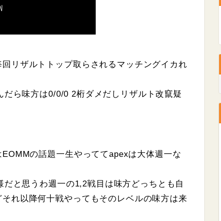
毎回リザルトトップ取らされるマッチングイカれ
だら味方は0/0/0 2桁ダメだしリザルト改竄疑
EOMMの話題一生やっててapexは大体週一な
様だと思うわ週一の1,2戦目は味方どっちとも自
どそれ以降何十戦やってもそのレベルの味方は来