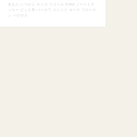
先入り
いつから
キッズ
リコイル
EVA8
ノードトラ
ッカー
ピック率
バトロワ
ストック
オーラ
ブローク
ン
パケロス