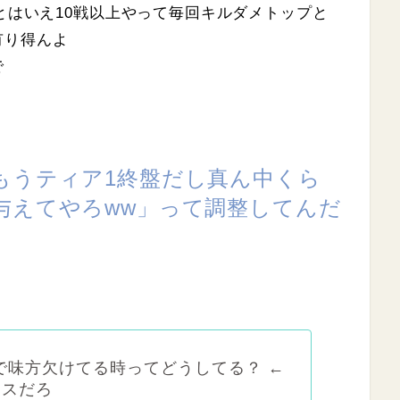
るとはいえ10戦以上やって毎回キルダメトップと
有り得んよ
で
もうティア1終盤だし真ん中くら
与えてやろww」って調整してんだ
。
クで味方欠けてる時ってどうしてる？ ←
ンスだろ