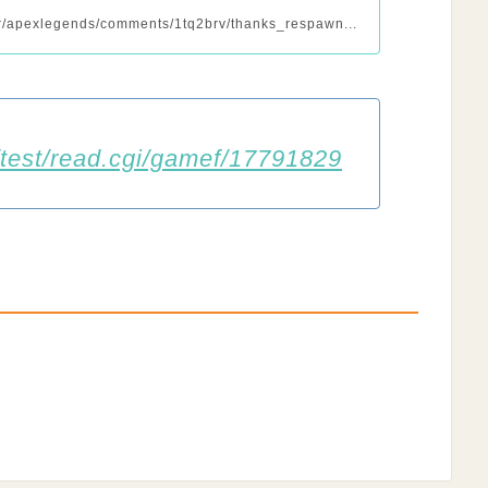
/r/apexlegends/comments/1tq2brv/thanks_respawn...
/test/read.cgi/gamef/17791829