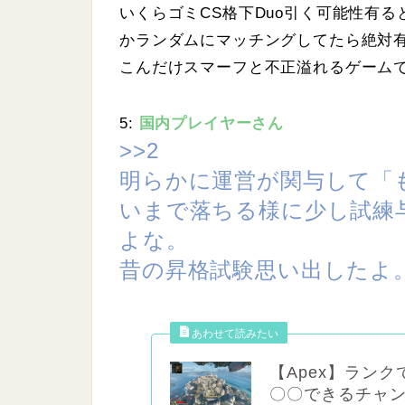
いくらゴミCS格下Duo引く可能性有
かランダムにマッチングしてたら絶対
こんだけスマーフと不正溢れるゲーム
5:
国内プレイヤーさん
>>2
明らかに運営が関与して「
いまで落ちる様に少し試練
よな。
昔の昇格試験思い出したよ
【Apex】ラン
〇〇できるチャ