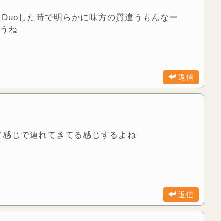
とDuoした時で明らかに味方の質違うもんなー
ろうね
返信
て感じで連れてきてる感じするよね
返信