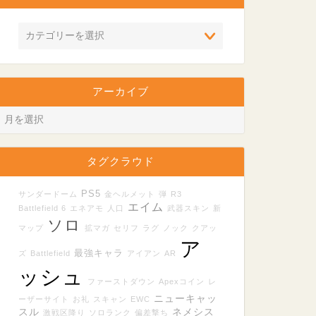
アーカイブ
タグクラウド
PS5
サンダードーム
金ヘルメット
弾
R3
エイム
Battlefield 6
エネアモ
人口
武器スキン
新
ソロ
マップ
拡マガ
セリフ
ラグ
ノック
クアッ
ア
最強キャラ
ズ
Battlefield
アイアン
AR
ッシュ
ファーストダウン
Apexコイン
レ
ニューキャッ
ーザーサイト
お礼
スキャン
EWC
スル
ネメシス
激戦区降り
ソロランク
偏差撃ち