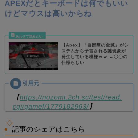
APEXだとキーボードは何でもいい
けどマウスは高いからね
【Apex】「自部隊の全滅」がシ
ステムから予言される謎現象が
発生している模様ｗｗ ←〇〇の
仕様らしい
【
https://nozomi.2ch.sc/test/read.
cgi/gamef/1779182963/
】
記事のシェアはこちら