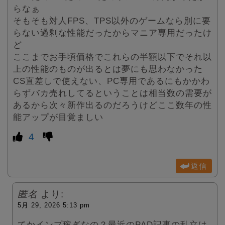
らなぁ
そもそも対人FPS、TPS以外のゲームなら別に要
らない過剰な性能だったからマニア専用だったけ
ど
ここまでお手頃価格でこれらの半額以下でそれ以
上の性能のものが出るとは夢にも思わなかった
CS直差しで使えない、PC専用であるにもかかわ
らずバカ売れしてるということは相当数の需要が
あるから次々新作出るのだろうけどここ数年の性
能アップが目覚ましい
4
返信
匿名
より:
5月 29, 2026 5:13 pm
てかインプ稼ぎなの？最近のPAD記事の乱立は