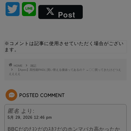
T
L
Post
w
i
i
n
※コメントは記事に使用させていただく場合がござい
ます。
t
e
t
HOME
雑記
【Apex】高性能PADに買い替える価値ってあるの？ ←〇〇買ってきたけどつえ
ええええ
e
r
POSTED COMMENT
匿名
より:
5月 29, 2026 12:46 pm
BBCだのﾅｺﾝだのｽｶﾌだのホンマバカ高かったか