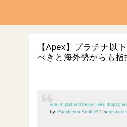
【Apex】プラチナ以
べきと海外勢からも指
L
/
U
o
n
who in plat and below likes dropzone
a
m
d
u
by
u/Significant-Smile297
in
apexlege
e
t
d
e
:
9