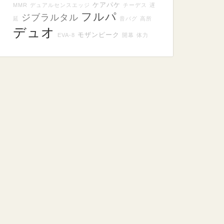
ケアパケ
MMR
デュアルセンスエッジ
チーデス
遅
フルパ
ジブラルタル
延
音バグ
高所
デュオ
モザンピーク
EVA-8
開幕
体力