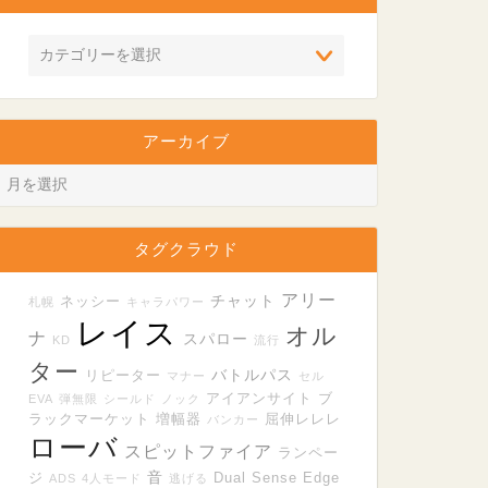
アーカイブ
タグクラウド
アリー
チャット
ネッシー
札幌
キャラパワー
レイス
オル
ナ
スパロー
KD
流行
ター
バトルパス
リピーター
マナー
セル
アイアンサイト
ブ
EVA
弾無限
シールド
ノック
ラックマーケット
増幅器
屈伸レレレ
バンカー
ローバ
スピットファイア
ランペー
音
ジ
Dual Sense Edge
ADS
4人モード
逃げる