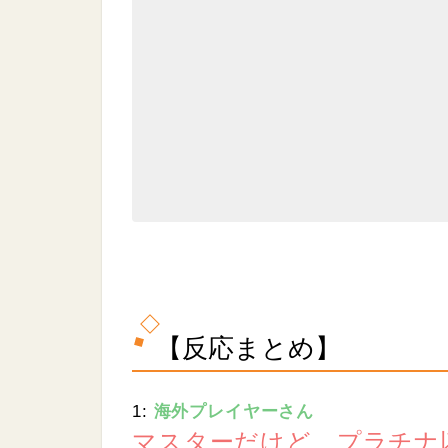
.
0
7
%
【反応まとめ】
1:
海外プレイヤーさん
マスターだけど、プラチナ