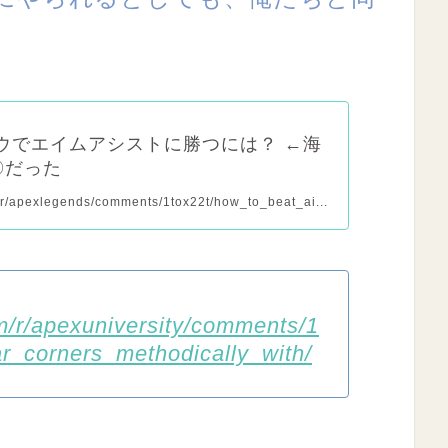
マウでエイムアシストに勝つには？ ←海
〇だった
/r/apexlegends/comments/1tox22t/how_to_beat_ai...
m/r/apexuniversity/comments/1
ear_corners_methodically_with/