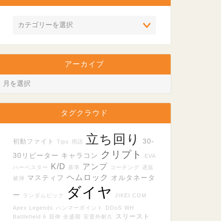
アーカイブ
タグクラウド
立ち回り
30-
初動ファイト
Tips
用語
クリプト
30リピーター
キャラコン
EVA
K/D
アンプ
ハーベスター
基準
コーチング
遅延
ヘムロック
マスティフ
オルタネータ
被弾
ダイヤ
ー
ランダムピック
JIKEI COM
Apex Legends
ハンマーポイント
DDoS
WH
スリースト
Battlefield 6
屈伸
全盛期
安置外耐久