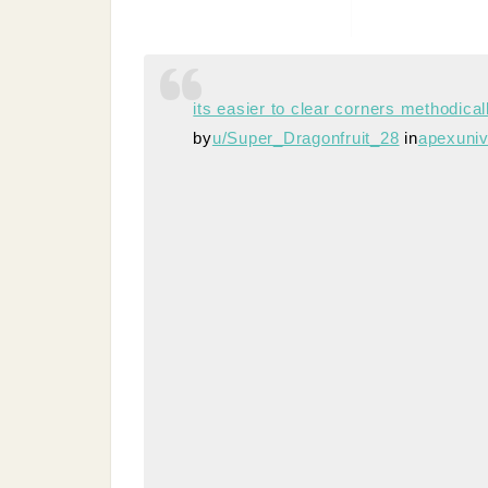
its easier to clear corners methodically
by
u/Super_Dragonfruit_28
in
apexuniv