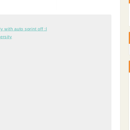
 with auto sprint off :l
ersity