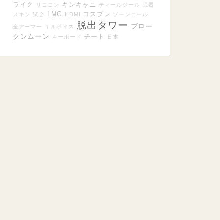
ライク
キンキャニ
リココン
ティールジール
武器
LMG
コスプレ
スキン
試合
HDMI
ゾーンコール
脱出タワー
ブロー
金アーマー
キルボイス
クンムーン
チート
キーボード
日本