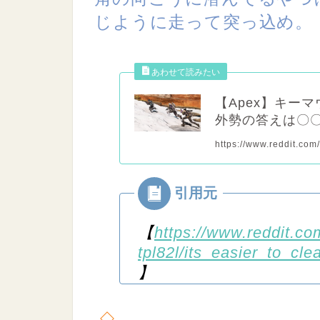
じように走って突っ込め。
【Apex】キー
外勢の答えは〇
https://www.reddit.com
【
https://www.reddit.co
tpl82l/its_easier_to_cl
】