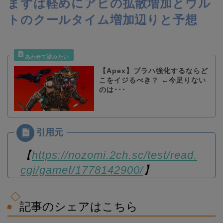
まずは軽めにアビの拡散増加とウル
トのクールタイム増加辺りと予想
【Apex】ブラハ強化するならど
こをイジるべき？ ←今足りない
のは･･･
【
https://nozomi.2ch.sc/test/read.
cgi/gamef/1778142900/
】
記事のシェアはこちら