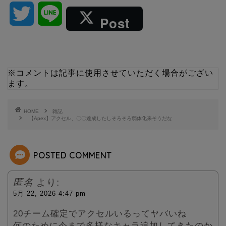
T
L
Post
w
i
i
n
※コメントは記事に使用させていただく場合がござい
ます。
t
e
t
HOME
雑記
【Apex】アクセル、〇〇達成したしそろそろ弱体化来そうだな
e
POSTED COMMENT
r
匿名
より:
5月 22, 2026 4:47 pm
20チーム確定でアクセルいるってヤバいね
何のために今まで多様なキャラ追加してきたのか