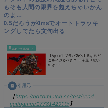
もそも人間の限界を超えちゃいかん
のよ…
0.5だろうが0msでオートトラッキ
ングしてたら文句出る
【Apex】ブラハ強化するならど
こをイジるべき？ ←今足りない
のは･･･
【
https://nozomi.2ch.sc/test/read.
cgi/gamef/1778142900/
】