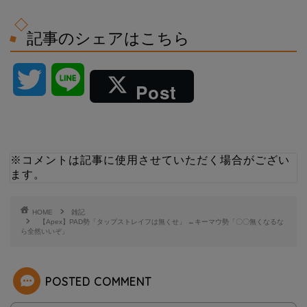
記事のシェアはこちら
T
L
Post
w
i
i
n
※コメントは記事に使用させていただく場合がござい
ます。
t
e
t
HOME
雑記
【Apex】PAD勢「タップストレイフは無くせ」 ←キーマウ勢「〇〇無くなるな
ら全然いいぞ」
e
r
POSTED COMMENT