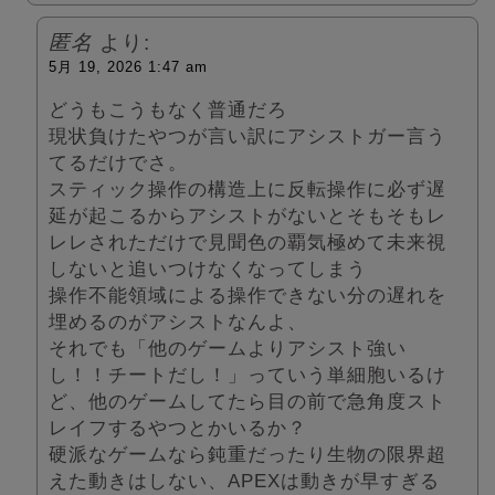
匿名
より:
5月 19, 2026 1:47 am
どうもこうもなく普通だろ
現状負けたやつが言い訳にアシストガー言う
てるだけでさ。
スティック操作の構造上に反転操作に必ず遅
延が起こるからアシストがないとそもそもレ
レレされただけで見聞色の覇気極めて未来視
しないと追いつけなくなってしまう
操作不能領域による操作できない分の遅れを
埋めるのがアシストなんよ、
それでも「他のゲームよりアシスト強い
し！！チートだし！」っていう単細胞いるけ
ど、他のゲームしてたら目の前で急角度スト
レイフするやつとかいるか？
硬派なゲームなら鈍重だったり生物の限界超
えた動きはしない、APEXは動きが早すぎる