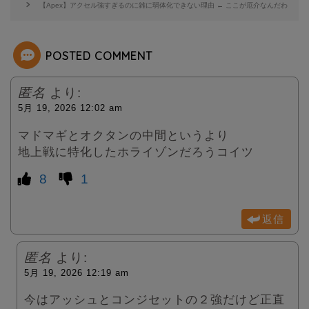
【Apex】アクセル強すぎるのに雑に弱体化できない理由 ← ここが厄介なんだわ
e
POSTED COMMENT
r
匿名
より:
5月 19, 2026 12:02 am
マドマギとオクタンの中間というより
地上戦に特化したホライゾンだろうコイツ
8
1
返信
匿名
より:
5月 19, 2026 12:19 am
今はアッシュとコンジセットの２強だけど正直