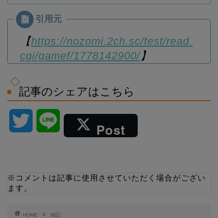
【
https://nozomi.2ch.sc/test/read.
cgi/gamef/1778142900/
】
記事のシェアはこちら
T
L
Post
w
i
i
n
※コメントは記事に使用させていただく場合がござい
ます。
t
e
t
HOME
雑記