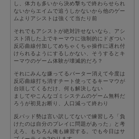
し、体力も多いから決め撃ちで終わらせられ
ないからエイムで追うしかないから他のゲー
ムよりアシストは強くて当たり前
それでもアシストが絶対許せないなら、アシ
スト消した上でキーマウに強制的にドぎつい
反応曲線付加してめちゃくちゃ操作に遅れ付
けられるようにするしかない、そうするとキ
ーマウのゲーム体験が壊滅的だろ？
それにみんな嫌ってるバーター消えて今度は
反応曲線打ち消すチート使ってるキーマウが
台頭してくるだけ、何も解決しない
ましてやこんなゴミシステムのゲーム無料だ
ろうが初見お断り、人口減って終わり
反パッド勢は言い訳してないで練習しろ「負
けたのは自分のプレイに問題があった」と考
えろ、もちろん俺も練習する。でも今日はサ
ブノーティカ2やります