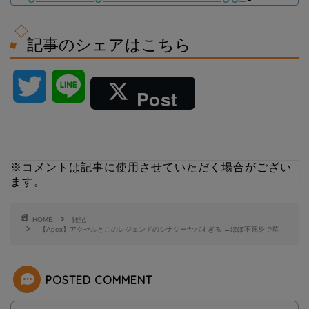
記事のシェアはこちら
T
L
Post
w
i
i
n
※コメントは記事に使用させていただく場合がござい
ます。
t
e
t
HOME
雑記
【Apex】アクセルとこのレジェンドのシナジーヤバすぎる ←ほぼ不死身で草
e
POSTED COMMENT
r