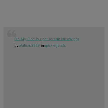
Oh My God is right (credit NiceWigg)
by
u/alexu3939
in
apexlegends