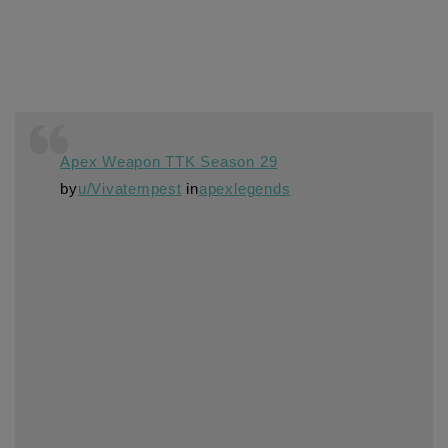
Apex Weapon TTK Season 29
by
u/Vivatempest
in
apexlegends