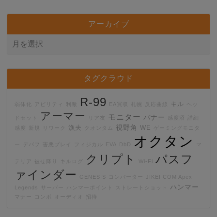
アーカイブ
タグクラウド
R-99
キル
弱体化
アビリティ
利敵
EA買収
札幌
反応曲線
ヘッ
アーマー
モニター
バナー
ドセット
リア友
感度沼
詳細
視野角
漁夫
WE
感度
新規
リワーク
クオンタム
ゲーミングモニタ
オクタン
ー
デバフ
害悪プレイ
フィジカル
EVA
DbD
マ
クリプト
パスフ
テリア
被せ降り
キルログ
Wi-Fi
ァインダー
GENESIS
コンバーター
JIKEI COM Apex
ハンマー
Legends
サーバー
ハンマーポイント
ストレートショット
マナー
コンボ
オーディオ
招待