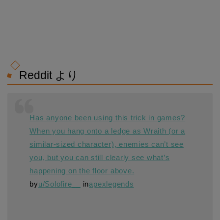
Reddit より
Has anyone been using this trick in games?
When you hang onto a ledge as Wraith (or a
similar-sized character), enemies can’t see
you, but you can still clearly see what’s
happening on the floor above.
by
u/Solofire__
in
apexlegends