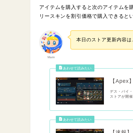
%
アイテムを購入すると次のアイテムを
リースキンを割引価格で購入できると
本日のストア更新内容は
Marin
【Ape
デス・バイ・
ストアが開催され
【速報】