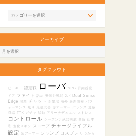
アーカイブ
タグクラウド
ローバ
認定戦
ピーキー
NRG
詳細感度
ファイト
Dual Sense
ドア
詰め
安置外戦闘
2パ
チャット
Edge
開幕
射撃場
海外
最新情報
パフ
ォーマンス
殴り
最強武器
赤アーマー
バランス
遮蔽
収縮
TTK
ガチャ
移動
アリーナデュエル
ストレス
コントロール
シーズン3
武器構成
高所
山本
チャージライフル
スコープ
彩
進化スキン
設定
ジャンプ
コスプレ
紫アーマー
いつから