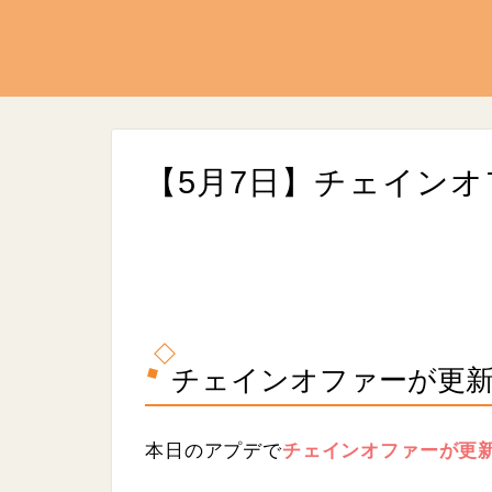
【5月7日】チェイン
L
/
U
o
n
a
チェインオファーが更
m
d
u
e
t
d
e
:
9
本日のアプデで
チェインオファーが更
.
0
7