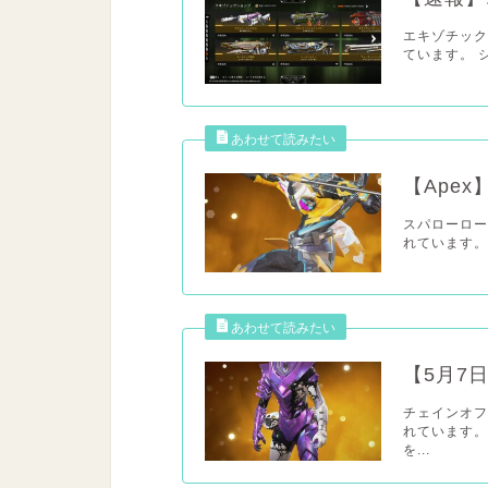
エキゾチック
ています。 
【Ape
スパローロー
れています。 htt
【5月7
チェインオフ
れています。
を...