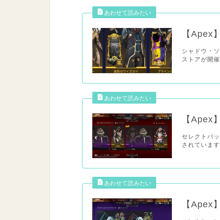
【Ape
シャドウ・ソ
ストアが開催され
【Ape
セレクトパッ
されています。 ht
【Ape