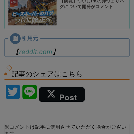
【朗報】ついにPKの弾づまりバ
グについて開発がコメント
【
reddit.com
】
記事のシェアはこちら
T
L
Post
w
i
i
n
※コメントは記事に使用させていただく場合がござい
ます。