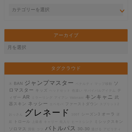
アーカイブ
タグクラウド
ジャンプマスター
ソ
BAN
木
ペナルティ
マップ移動
ロマスター
キッズ
テ
ヘッドセット
色違い
サバイバルアイテム
キンキャニ
AR
武
ィザー
ミラーリング
アイアン
Valorant
ネッシー
器スキン
ファーストダウン
エペモバ
スプリット2
グレネード
オーラ
シーズン3
おっさん
100T
遅
トロール
ミシックスキン
延
上級者
キャリー
先入り
ヒートシンク
バトルパス
ソロマス
30-30
買収
コツ
逃げる
アビリティ