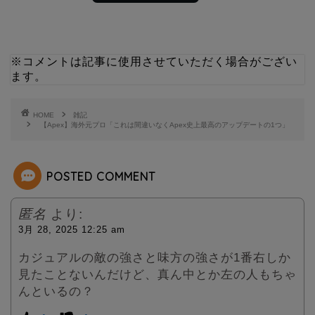
w
i
i
n
※コメントは記事に使用させていただく場合がござい
ます。
t
e
t
HOME
雑記
【Apex】海外元プロ「これは間違いなくApex史上最高のアップデートの1つ」
e
POSTED COMMENT
r
匿名
より:
3月 28, 2025 12:25 am
カジュアルの敵の強さと味方の強さが1番右しか
見たことないんだけど、真ん中とか左の人もちゃ
んといるの？