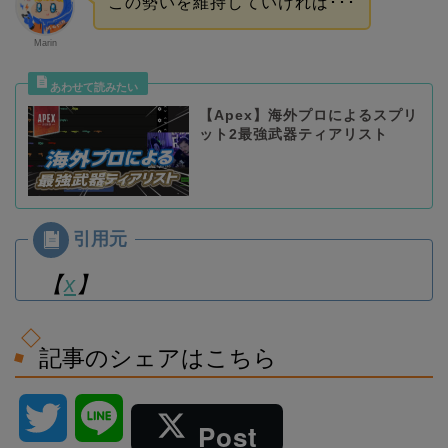
この勢いを維持していければ･･･
Marin
【Apex】海外プロによるスプリ
ット2最強武器ティアリスト
【
x
】
記事のシェアはこちら
T
L
Post