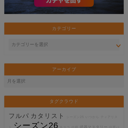
カテゴリー
アーカイブ
タグクラウド
フルパ
カタリスト
シーズン25
いつから
ティアリス
シーズン26
武器マスタリー
ト
丸スコ
仕様
位置バ