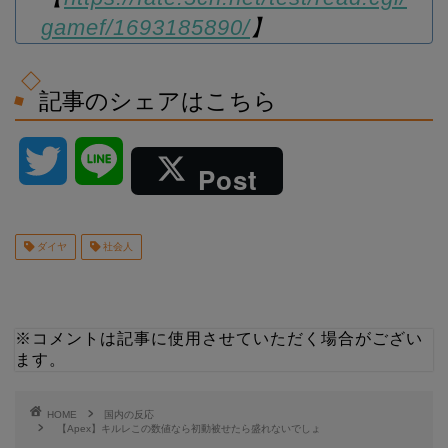
gamef/1693185890/
】
記事のシェアはこちら
T
L
Post
w
i
ダイヤ
社会人
i
n
t
e
※コメントは記事に使用させていただく場合がござい
t
ます。
e
HOME
国内の反応
【Apex】キルレこの数値なら初動被せたら盛れないでしょ