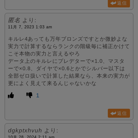
返信
匿名
より:
11月 7, 2023 1:03 am
キルレ4あっても万年ブロンズですとか微妙よな
実力で計算するならランクの階級毎に補正かけて
こそ本物の実力と言えるやろ
データ上のキルレにプレデターで×1.0、マスタ
ーで×0.8、ダイヤで×0.6とかでシルバー以下は
全部ゼロ扱いで計算した結果なら、本来の実力が
更によく見えて来るんじゃないかな
1
返信
dgkptxhvuh
より:
10月 28, 2024 2:11 am