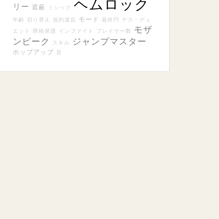
ヘムロック
リー
遮蔽
ミシック
モード
年齢
切り替え
規約違反
最終円
デス・デュ
モザ
エット
降格保護
インファイト
プレイヤー数
ンピーク
ジャンプマスター
スキル
ホップアップ
昔