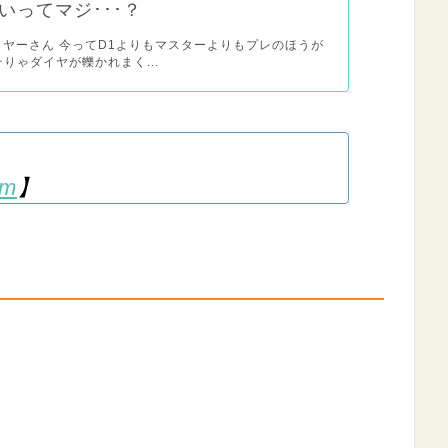
いってマジ･･･？
レイヤーさん 今ってD1よりもマスターよりもプレのほうが
そりゃダイヤが轢かれまく...
om
】