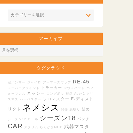
アーカイブ
タグクラウド
RE-45
縦ハンマー
ジャイロ
アーマースワップ
トラッカー
スーパーグラインド
マウスパッド
パフ
ネッシー
ォーマンス
ロングボウ
視点
Apex2
クリ
ソロマスター
E-ディスト
スマス
ハーベスター
ネメシス
リクト
詰め
開発
裏取り
シーズン18
パンチ
シーズン12
ロール
CAR
武器マスタ
スクリム
らくがきMOD