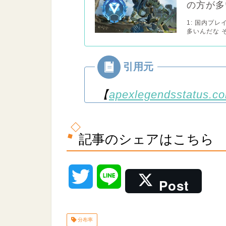
の方が多
1: 国内プ
多いんだな 
【
apexlegendsstatus.c
記事のシェアはこちら
T
L
Post
w
i
分布率
i
n