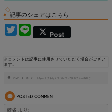
記事のシェアはこちら
T
L
Post
w
i
i
n
※コメントは記事に使用させていただく場合がござい
ます。
t
e
t
HOME
噂
【Apex】まもなくスパレジェ2個ガチャが再販か
e
POSTED COMMENT
r
匿名
より: