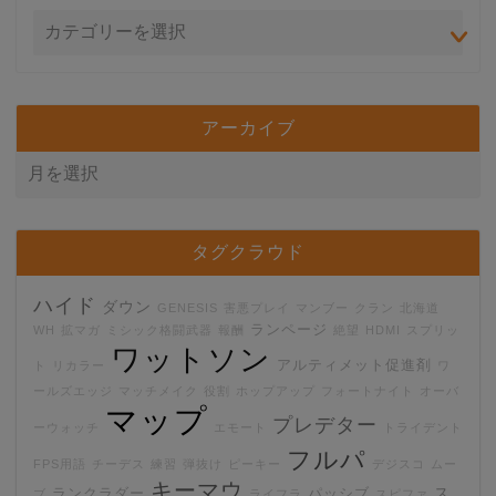
アーカイブ
タグクラウド
ハイド
ダウン
GENESIS
害悪プレイ
マンブー
クラン
北海道
ランページ
WH
拡マガ
ミシック格闘武器
報酬
絶望
HDMI
スプリッ
ワットソン
アルティメット促進剤
ト
リカラー
ワ
ールズエッジ
マッチメイク
役割
ホップアップ
フォートナイト
オーバ
マップ
プレデター
ーウォッチ
エモート
トライデント
フルパ
FPS用語
チーデス
練習
弾抜け
ピーキー
デジスコ
ムー
キーマウ
ス
ランクラダー
パッシブ
ブ
ライフラ
スピファ