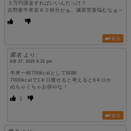
３万円課金すればいいんだっけ？
吉野家牛丼並６０杯分かぁ、滅茶苦茶悩むなぁ～
返信
匿名
より:
6月 27, 2025 5:22 pm
牛丼一杯700kcalとして60杯
7000kcalで1キロ痩せると考えると6キロか
めちゃくちゃお得やな！
1
返信