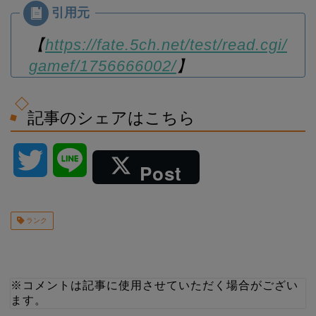
【
https://fate.5ch.net/test/read.cgi/
gamef/1756666002/
】
記事のシェアはこちら
T
L
Post
w
i
ランク
i
n
t
e
※コメントは記事に使用させていただく場合がござい
t
ます。