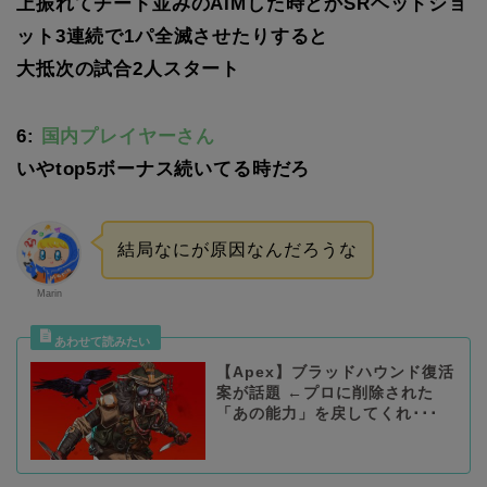
上振れてチート並みのAIMした時とかSRヘッドショ
ット3連続で1パ全滅させたりすると
大抵次の試合2人スタート
6:
国内プレイヤーさん
いやtop5ボーナス続いてる時だろ
結局なにが原因なんだろうな
Marin
【Apex】ブラッドハウンド復活
案が話題 ←プロに削除された
「あの能力」を戻してくれ･･･