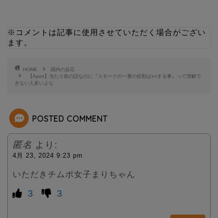
t
e
※コメントは記事に使用させていただく場合がござい
t
ます。
e
HOME
国内の反応
【Apex】当たり前の話なのに『スモークの一番の役割は○○する事』って理解で
きない人多いよな
r
POSTED COMMENT
匿名
より:
4月 23, 2024 9:23 pm
いただきチムポ女子まりちゃん
3
3