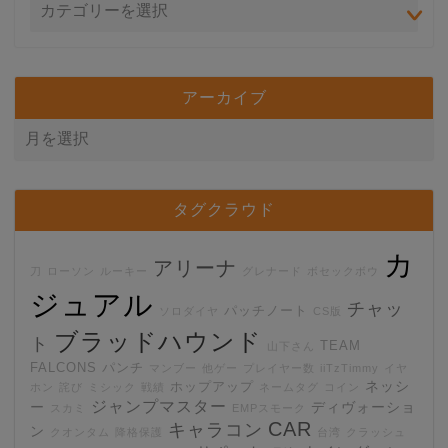
アーカイブ
タグクラウド
カ
アリーナ
刀
ローソン
ルーキー
グレナード
ボセックボウ
ジュアル
チャッ
パッチノート
ソロダイヤ
CS版
ブラッドハウンド
ト
TEAM
山下さん
FALCONS
パンチ
マンブー
他ゲー
プレイヤー数
iiTzTimmy
イヤ
ネッシ
ホップアップ
ホン
詫び
ミシック
戦績
ネームタグ
コイン
ジャンプマスター
ー
ディヴォーショ
スカミ
EMPスモーク
CAR
キャラコン
ン
クオンタム
降格保護
台湾
クラッシュ