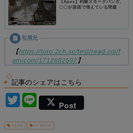
【Apex】利敵スモークバンガ、
〇〇が原因で増えている問題
【
https://toro.2ch.sc/test/read.cgi/f
amicom/1712682597
】
記事のシェアはこちら
T
L
Post
w
i
スモーク
バンガロール
i
n