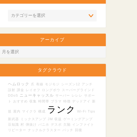
アーカイブ
タグクラウド
ヘムロック
爪
有線
モジモジ
シーズン12
アンチ
誤射
課金
レイオフ
ロングボウ
スーパーグラインド
ニューキャッスル
DDoS
サーバー
レレレ
サポー
ト
おすすめ
収集
時間帯
ブラマ
特徴
デッドアイ
新
ランク
規
屋内
マイクラ
構成
Wi-Fi
Tips
新武器
ミックスアンプ
JM
収益
ゲーミングアンプ
豆知識
村
弾抜け
バニホ
デスボ
欠陥
インファイト
リピーター
ナックルクラスター
パッチ
回復