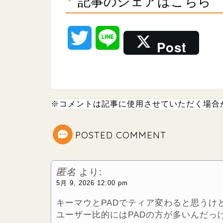
記事のシェアはこちら
T
L
Post
w
i
i
n
※コメントは記事に使用させていただく場合
t
e
t
POSTED COMMENT
e
匿名
より:
r
5月 9, 2026 12:00 pm
キーマウとPADでティア変わると思うけ
ユーザー比的にはPADの方が多いんだっ