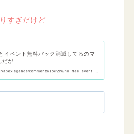
sりすぎだけど
っとイベント無料パック消滅してるのマ
んだが
m/r/apexlegends/comments/1t4r2lw/no_free_event_...