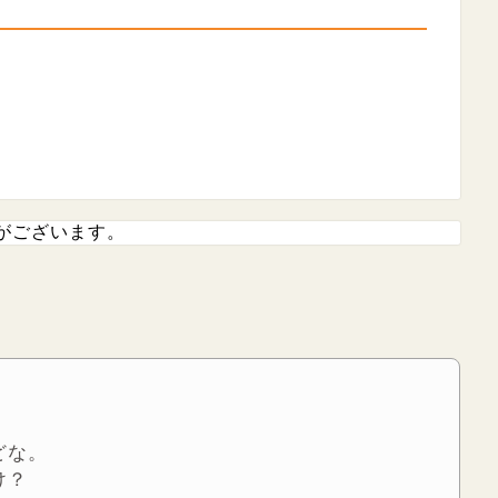
がございます。
どな。
け？