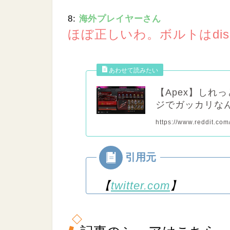
8:
海外プレイヤーさん
ほぼ正しいわ。ボルトはdi
【Apex】しれ
ジでガッカリな
https://www.reddit.co
【
twitter.com
】