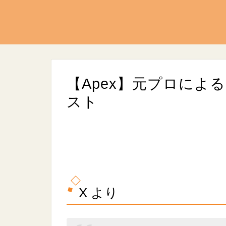
【Apex】元プロによ
スト
L
/
U
o
n
a
X より
m
d
u
e
t
d
e
:
9