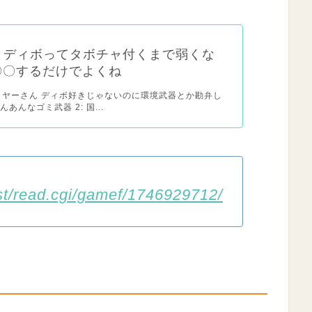
x】ディボってタボチャ付くまで弱くな
〇〇するだけでよくね
レイヤーさん ディボ好きじゃないのに環境武器とか勘弁し
あんなゴミ武器 2: 国...
test/read.cgi/gamef/1746929712/