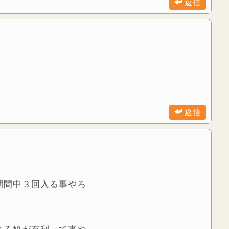
返信
返信
期間中３回入る事やろ