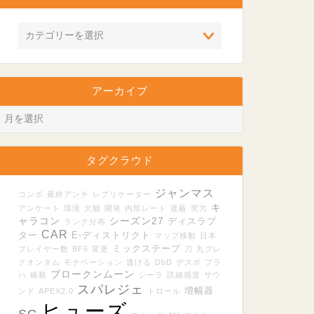
アーカイブ
タグクラウド
ジャンマス
コンボ
最終アンチ
レプリケーター
キ
アンケート
環境
欠陥
開発
内部レート
遮蔽
実力
ャラコン
シーズン27
ディスラプ
ランク分布
CAR
ター
E-ディストリクト
マップ移動
日本
ミックステープ
プレイヤー数
BF6
変更
刀
丸グレ
クオンタム
モチベーション
逃げる
DbD
デスボ
ブラ
ブロークンムーン
ハ
確殺
シーラ
詳細感度
サウ
スパレジェ
増幅器
ンド
APEX2.0
トロール
ヒューズ