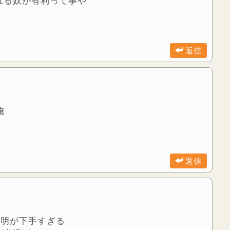
れる奴が有利って事や
返信
俺
返信
説明が下手すぎる