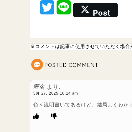
T
L
Post
w
i
i
n
※コメントは記事に使用させていただく場合
t
e
t
POSTED COMMENT
e
匿名
より:
r
5月 27, 2025 10:14 am
色々説明書いてあるけど、結局よくわか