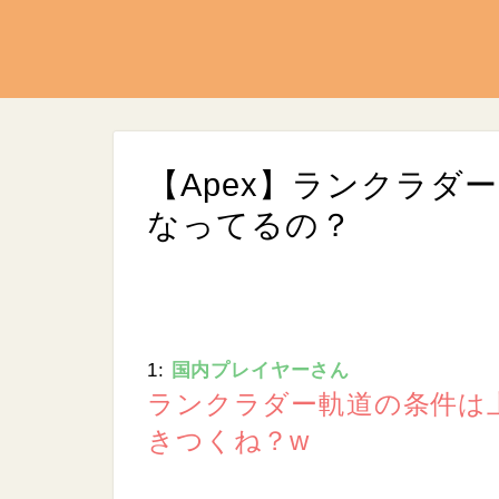
【Apex】ランクラダ
なってるの？
1:
国内プレイヤーさん
L
/
U
o
ランクラダー軌道の条件は上
n
a
m
d
きつくね？w
u
e
t
d
e
:
9