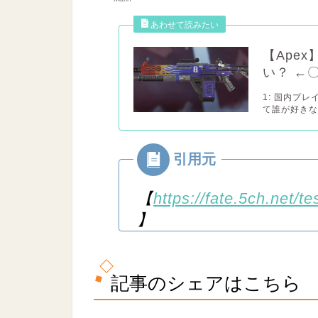
【Ape
い？ ←
1: 国内プ
て誰が好きなん
【
https://fate.5ch.net/
】
記事のシェアはこちら