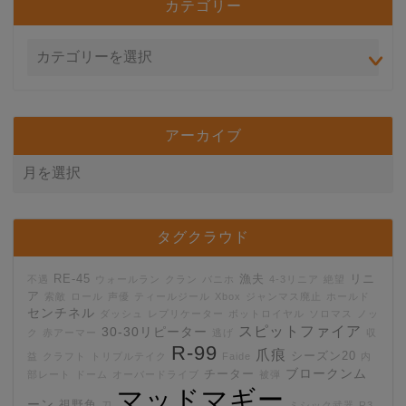
カテゴリー
アーカイブ
タグクラウド
RE-45
漁夫
リニ
不遇
ウォールラン
クラン
バニホ
4-3リニア
絶望
ア
索敵
ロール
声優
ティールジール
Xbox
ジャンマス廃止
ホールド
センチネル
ダッシュ
レプリケーター
ボットロイヤル
ソロマス
ノッ
スピットファイア
30-30リピーター
ク
赤アーマー
逃げ
収
R-99
爪痕
シーズン20
益
クラフト
トリプルテイク
Faide
内
ブロークンム
チーター
部レート
ドーム
オーバードライブ
被弾
マッドマギー
ーン
視野角
刀
ミシック武器
R3