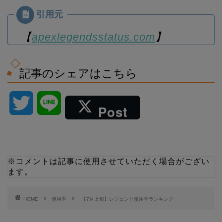
【
apexlegendsstatus.com
】
記事のシェアはこちら
T
L
Post
w
i
i
n
※コメントは記事に使用させていただく場合がござい
ます。
t
e
t
HOME
使用率
【7月上旬】レジェンド使用率ランキング
e