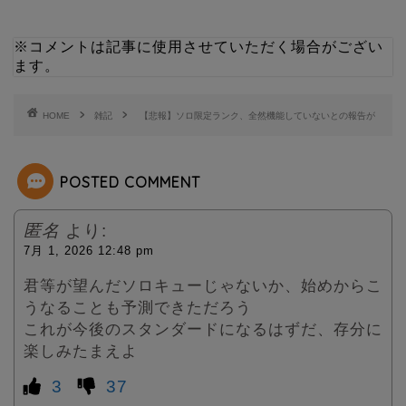
i
n
※コメントは記事に使用させていただく場合がござい
ます。
t
e
t
HOME
雑記
【悲報】ソロ限定ランク、全然機能していないとの報告が
e
POSTED COMMENT
r
匿名
より:
7月 1, 2026 12:48 pm
君等が望んだソロキューじゃないか、始めからこ
うなることも予測できただろう
これが今後のスタンダードになるはずだ、存分に
楽しみたまえよ
3
37