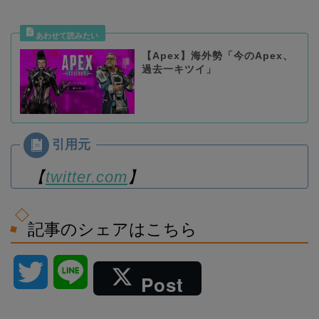
【Apex】海外勢「今のApex、
過去一キツイ」
【
twitter.com
】
記事のシェアはこちら
T
L
Post
w
i