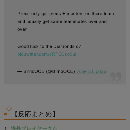
Preds only get preds + masters on there team
and usually get same teammates over and
over
Good luck to the Diamonds o7
pic.twitter.com/cRFECso9uj
— BirnoOCE (@BirnoOCE)
June 30, 2026
【反応まとめ】
1:
海外プレイヤーさん