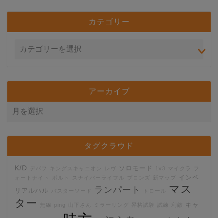
カテゴリー
アーカイブ
タグクラウド
K/D
ソロモード
デバフ
キングスキャニオン
レヴ
1v3
マイクラ
フ
インペ
ォートナイト
ボルト
スナイパーライフル
ブロンズ
新マップ
マス
ランパート
リアルハル
バスターソード
トロール
ター
キャ
無線
ping
山下さん
ミラーリング
昇格試験
試練
利敵