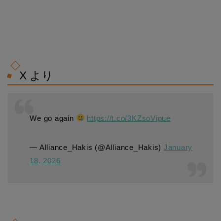
X より
We go again
https://t.co/3KZsoVipue
— Alliance_Hakis (@Alliance_Hakis)
January
18, 2026