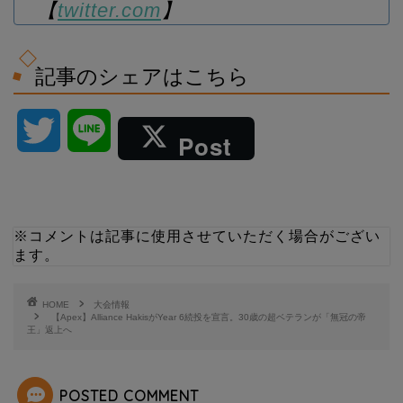
【
twitter.com
】
記事のシェアはこちら
T
L
Post
w
i
i
n
※コメントは記事に使用させていただく場合がござい
ます。
t
e
t
HOME
大会情報
【Apex】Alliance HakisがYear 6続投を宣言。30歳の超ベテランが「無冠の帝
王」返上へ
e
r
POSTED COMMENT