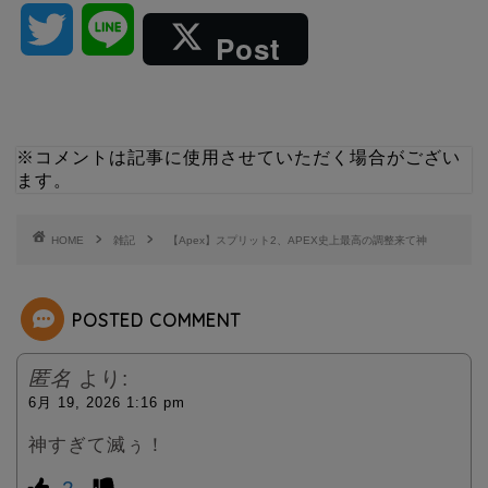
T
L
Post
w
i
i
n
※コメントは記事に使用させていただく場合がござい
ます。
t
e
t
HOME
雑記
【Apex】スプリット2、APEX史上最高の調整来て神
e
POSTED COMMENT
r
匿名
より:
6月 19, 2026 1:16 pm
神すぎて滅ぅ！