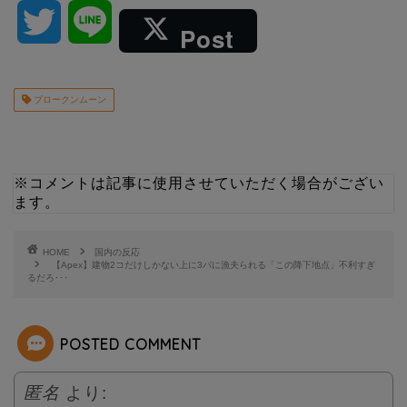
T
L
Post
w
i
ブロークンムーン
i
n
t
e
※コメントは記事に使用させていただく場合がござい
t
ます。
e
HOME
国内の反応
【Apex】建物2コだけしかない上に3パに漁夫られる「この降下地点」不利すぎ
るだろ･･･
r
POSTED COMMENT
匿名
より: