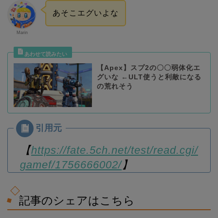
あそこエグいよな
Marin
【Apex】スプ2の〇〇弱体化エ
グいな ←ULT使うと利敵になる
の荒れそう
【
https://fate.5ch.net/test/read.cgi/
gamef/1756666002/
】
記事のシェアはこちら