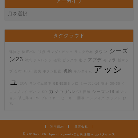
アーカイブ
タグクラウド
シーズ
ダウン
弾抜け
位置バレ
視点
ランダムピック
ランク分布
ン26
アプデ
キャラ
対策
チャレンジ
確殺
ピック率
逃げ
新マッ
アッシ
初動
プ
分布
100T
漁夫
ボタン配置
キルタイム
ュ
試合
ランダム降下
GENESIS
人口
シーズン16
課金
30-30
ク
カジュアル
シーズン18
ロスプレイ
デバフ
SR
G7
回線
ポジシ
ョン
被せ降り
R5
プレイヤー
ピーキー
開幕
コンフィグ
クラフト
お
礼
利用規約
運営会社
2019–2026 Apex Legendsまとめ速報 – えぺタイムズ