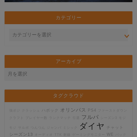
カテゴリー
アーカイブ
タグクラウド
オリンパス
ハボック
PS4
強ポジ
クラッシュ
ファーストダウン
フルパ
クラフト
プレイヤー数
ランクマッチ
引退
シーズン3
モジ
ダイヤ
チャット
モジ
サルボ
つんつん
ジャンパ
ミシック
シーズン13
WE
オーディオ
TTK
射線
ゲーミングモニター
パック