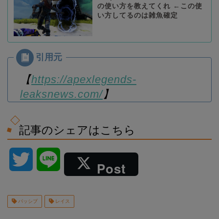
の使い方を教えてくれ ←この使
い方してるのは雑魚確定
【
https://apexlegends-
leaksnews.com/
】
記事のシェアはこちら
T
L
Post
w
i
パッシブ
レイス
i
n