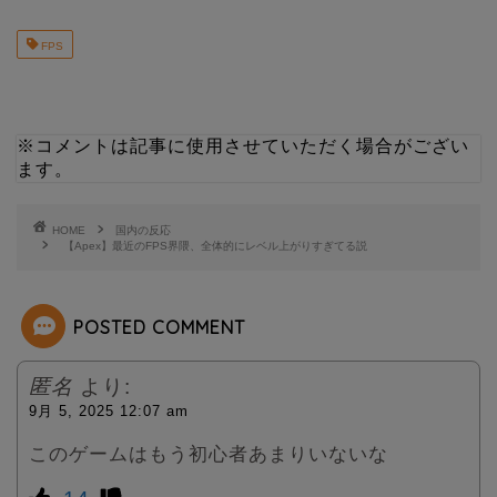
w
i
FPS
i
n
t
e
※コメントは記事に使用させていただく場合がござい
t
ます。
e
HOME
国内の反応
【Apex】最近のFPS界隈、全体的にレベル上がりすぎてる説
r
POSTED COMMENT
匿名
より:
9月 5, 2025 12:07 am
このゲームはもう初心者あまりいないな