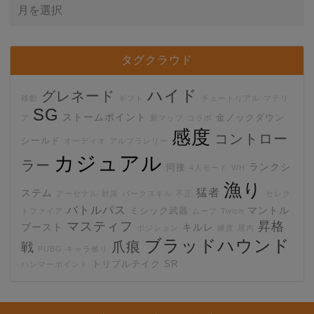
タグクラウド
ハイド
グレネード
移動
ギフト
チュートリアル
マテリ
SG
ストームポイント
金ノックダウン
ア
新マップ
コラボ
感度
コントロー
シールド
オーディオ
アルブラレリー
カジュアル
ラー
ランクシ
同接
4人モード
WH
漁り
猛者
ステム
アーセナル
対策
パークスキル
不正
セレク
バトルパス
マントル
ミシック武器
トファイア
ムーブ
Twich
マスティフ
昇格
ブースト
キルレ
ポジション
練度
屋内
ブラッドハウンド
爪痕
戦
PUBG
キャラ被り
トリプルテイク
SR
ハンマーポイント