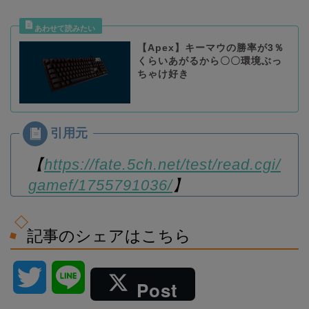
【Apex】キーマウの勝率が3％
くらいあがるから〇〇環境ぶっ
ちゃけ好き
【
https://fate.5ch.net/test/read.cgi/
gamef/1755791036/
】
記事のシェアはこちら
T
L
Post