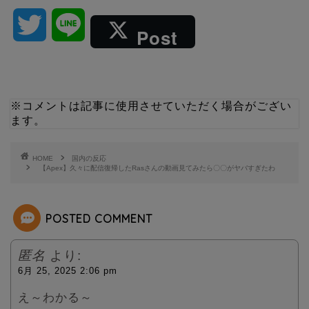
T
L
Post
w
i
i
n
※コメントは記事に使用させていただく場合がござい
ます。
t
e
t
HOME
国内の反応
【Apex】久々に配信復帰したRasさんの動画見てみたら〇〇がヤバすぎたわ
e
POSTED COMMENT
r
匿名
より:
6月 25, 2025 2:06 pm
え～わかる～