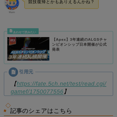
競技復帰とかもありえるんかね？
Marin
【Apex】3年連続のALGSチャ
ンピオンシップ日本開催が公式
発表
【
https://fate.5ch.net/test/read.cgi/
gamef/1750077556
】
記事のシェアはこちら