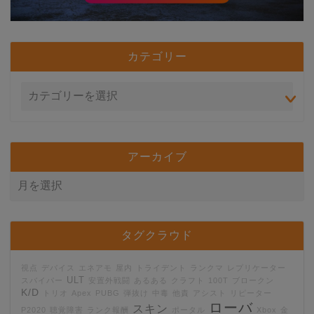
カテゴリー
アーカイブ
タグクラウド
視点
デバイス
エネアモ
屋内
トライデント
ランクマ
レプリケーター
ULT
スバイパー
安置外戦闘
あるある
クラフト
100T
ブロークン
K/D
トリオ
Apex
PUBG
弾抜け
中毒
他責
アシスト
リピーター
ローバ
スキン
P2020
聴覚障害
ランク報酬
ポータル
Xbox
金