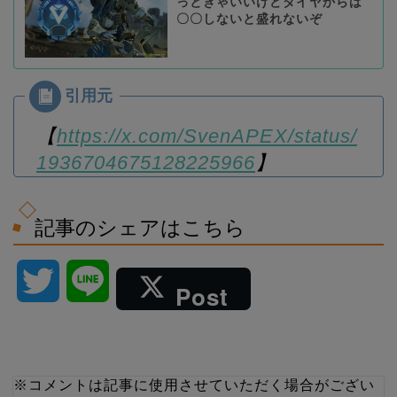
っときゃいいけどダイヤからは
〇〇しないと盛れないぞ
【
https://x.com/SvenAPEX/status/
1936704675128225966
】
記事のシェアはこちら
T
L
Post
w
i
i
n
※コメントは記事に使用させていただく場合がござい