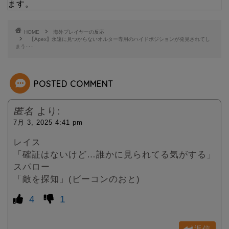
ます。
t
e
t
HOME
海外プレイヤーの反応
【Apex】永遠に見つからないオルター専用のハイドポジションが発見されてし
まう･･･
e
r
POSTED COMMENT
匿名
より:
7月 3, 2025 4:41 pm
レイス
「確証はないけど…誰かに見られてる気がする」
スパロー
「敵を探知」(ビーコンのおと)
4
1
返信